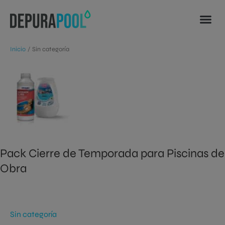
Ir
al
contenido
Inicio
Sin categoría
Pack
Cierre
de
Temporada
para
Piscinas
de
Pack Cierre de Temporada para Piscinas de
Obra
Obra
Sin categoría