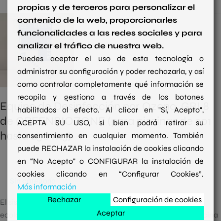
propias y de terceros para personalizar el
Equipo
contenido de la web, proporcionarles
de
funcionalidades a las redes sociales y para
Desinfección
analizar el tráfico de nuestra web.
por
Puedes aceptar el uso de esta tecnología o
Ozono,
administrar su configuración y poder rechazarla, y así
GBI.8
como controlar completamente qué información se
de
recopila y gestiona a través de los botones
Equipo de Desinfección por Ozono, GBI.8
GREENBIOZONE
habilitados al efecto. Al clicar en "Sí, Acepto",
de GREENBIOZONE (para piscinas de 201
(para
ACEPTA SU USO, si bien podrá retirar su
hasta 250 m3)
piscinas
consentimiento en cualquier momento. También
de
puede RECHAZAR la instalación de cookies clicando
201
en “No Acepto" o CONFIGURAR la instalación de
hasta
cookies clicando en “Configurar Cookies”.
Sin categoría
250
Más información
m3)
Rechazar
Configuración de cookies
El sistema por desinfección por ozono para piscinas es
Aceptar
ecológico, saludable y sostenible. Te ayudará a tener tu piscina